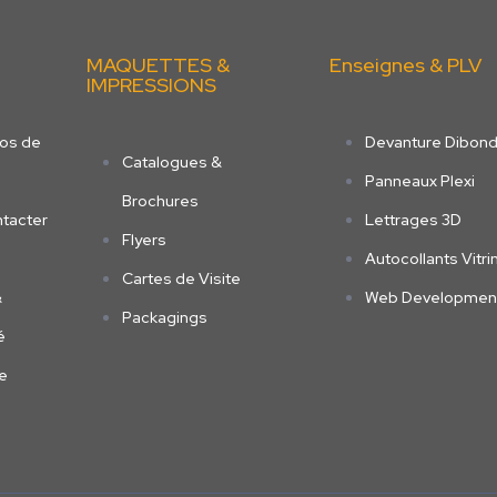
MAQUETTES &
Enseignes & PLV
IMPRESSIONS
os de
Devanture Dibon
Catalogues &
Panneaux Plexi
Brochures
tacter
Lettrages 3D
Flyers
Autocollants Vitri
Cartes de Visite
&
Web Developmen
Packagings
é
le