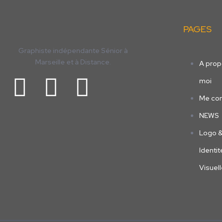
PAGES
Graphiste indépendante Sénior à
Marseille et à Distance.
A prop
moi
Me con
NEWS
Logo 
Identit
Visuel