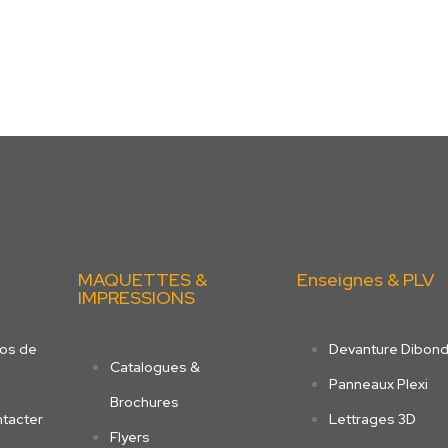
MAQUETTES &
Enseignes & PLV
IMPRESSIONS
os de
Devanture Dibon
Catalogues &
Panneaux Plexi
Brochures
tacter
Lettrages 3D
Flyers