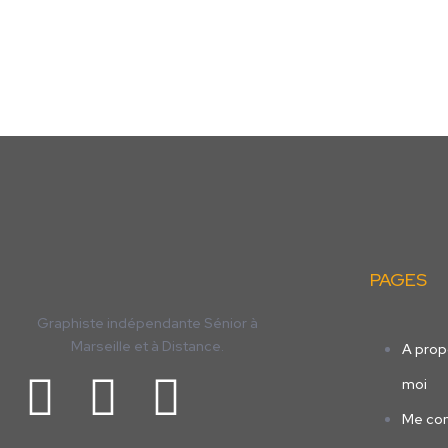
PAGES
Graphiste indépendante Sénior à
Marseille et à Distance.
A prop
moi
Me con